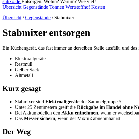
sulixo.de
Entsorgen: Wohin? Warum? Wie viel?
Übersicht
Gegenstände
Tonnen
Wertstoffhof
Kosten
Übersicht
/
Gegenstände
/ Stabmixer
Stabmixer entsorgen
Ein Küchengerät, das fast immer an derselben Stelle ausfällt, und das i
Elektroaltgeräte
Restmüll
Gelber Sack
Altmetall
Kurz gesagt
Stabmixer sind
Elektroaltgeräte
der Sammelgruppe 5.
Unter 25 Zentimetern greift die
Rückgabe im Handel ohne N
Bei Akkumodellen den
Akku entnehmen
, wenn er wechselbar 
Das
Messer sichern
, wenn der Mixfuß abnehmbar ist.
Der Weg