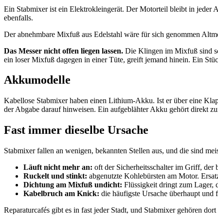
Ein Stabmixer ist ein Elektrokleingerät. Der Motorteil bleibt in jede
ebenfalls.
Der abnehmbare Mixfuß aus Edelstahl wäre für sich genommen Altmetal
Das Messer nicht offen liegen lassen.
Die Klingen im Mixfuß sind sc
ein loser Mixfuß dagegen in einer Tüte, greift jemand hinein. Ein Stü
Akkumodelle
Kabellose Stabmixer haben einen Lithium-Akku. Ist er über eine Klap
der Abgabe darauf hinweisen. Ein aufgeblähter Akku gehört direkt z
Fast immer dieselbe Ursache
Stabmixer fallen an wenigen, bekannten Stellen aus, und die sind mei
Läuft nicht mehr an:
oft der Sicherheitsschalter im Griff, der
Ruckelt und stinkt:
abgenutzte Kohlebürsten am Motor. Ersatz k
Dichtung am Mixfuß undicht:
Flüssigkeit dringt zum Lager, da
Kabelbruch am Knick:
die häufigste Ursache überhaupt und f
Reparaturcafés gibt es in fast jeder Stadt, und Stabmixer gehören dor