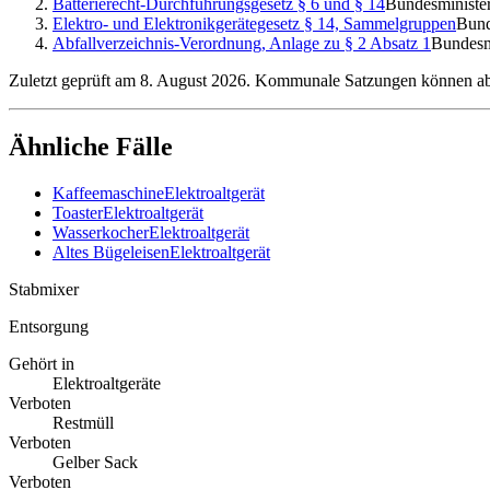
Batterierecht-Durchführungsgesetz § 6 und § 14
Bundesminister
Elektro- und Elektronikgerätegesetz § 14, Sammelgruppen
Bund
Abfallverzeichnis-Verordnung, Anlage zu § 2 Absatz 1
Bundesmi
Zuletzt geprüft am 8. August 2026. Kommunale Satzungen können abwe
Ähnliche Fälle
Kaffeemaschine
Elektroaltgerät
Toaster
Elektroaltgerät
Wasserkocher
Elektroaltgerät
Altes Bügeleisen
Elektroaltgerät
Stabmixer
Entsorgung
Gehört in
Elektroaltgeräte
Verboten
Restmüll
Verboten
Gelber Sack
Verboten