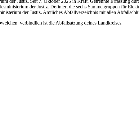
ium der Justiz. Seit 7. Oktober 2025 in Kraft. Getrennte Erfassung d
esministerium der Justiz. Definiert die sechs Sammelgruppen für Elektr
nisterium der Justiz. Amtliches Abfallverzeichnis mit allen Abfallschlü
ichen, verbindlich ist die Abfallsatzung deines Landkreises.