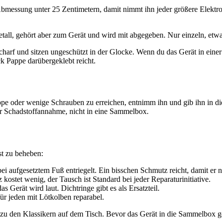
r Abmessung unter 25 Zentimetern, damit nimmt ihn jeder größere Elektr
l, gehört aber zum Gerät und wird mit abgegeben. Nur einzeln, etwa we
harf und sitzen ungeschützt in der Glocke. Wenn du das Gerät in eine
ck Pappe darübergeklebt reicht.
pe oder wenige Schrauben zu erreichen, entnimm ihn und gib ihn in di
ur Schadstoffannahme, nicht in eine Sammelbox.
st zu beheben:
 bei aufgesetztem Fuß entriegelt. Ein bisschen Schmutz reicht, damit er n
ostet wenig, der Tausch ist Standard bei jeder Reparaturinitiative.
s Gerät wird laut. Dichtringe gibt es als Ersatzteil.
ür jeden mit Lötkolben reparabel.
t zu den Klassikern auf dem Tisch. Bevor das Gerät in die Sammelbox geh