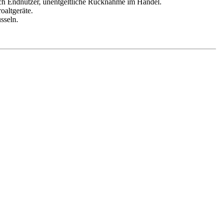
urch Endnutzer, unentgeltliche Rücknahme im Handel.
oaltgeräte.
sseln.