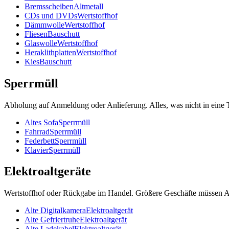
Bremsscheiben
Altmetall
CDs und DVDs
Wertstoffhof
Dämmwolle
Wertstoffhof
Fliesen
Bauschutt
Glaswolle
Wertstoffhof
Heraklithplatten
Wertstoffhof
Kies
Bauschutt
Sperrmüll
Abholung auf Anmeldung oder Anlieferung. Alles, was nicht in eine 
Altes Sofa
Sperrmüll
Fahrrad
Sperrmüll
Federbett
Sperrmüll
Klavier
Sperrmüll
Elektroaltgeräte
Wertstoffhof oder Rückgabe im Handel. Größere Geschäfte müssen A
Alte Digitalkamera
Elektroaltgerät
Alte Gefriertruhe
Elektroaltgerät
Alte Ladekabel
Elektroaltgerät