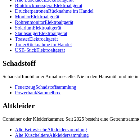
Blutdruckmessgerät
Elektroaltgerät
Druckerpatronen
Rücknahme im Handel
Monitor
Elektroaltgerät
Röhrenmonitor
Elektroaltgerät
Solarium
Elektroaltgerät
Staubsauger
Elektroaltgerät
Toaster
Elektroaltgerät
Toner
Rücknahme im Handel
USB-Stick
Elektroaltgerät
Schadstoff
Schadstoffmobil oder Annahmestelle. Nie in den Hausmüll und nie in
Feuerzeug
Schadstoffsammlung
Powerbank
Sammelbox
Altkleider
Container oder Kleiderkammer. Seit 2025 besteht eine Getrenntsammelp
Alte Bettwäsche
Altkleidersammlung
Alte Kuscheltiere
Altkleidersammlung