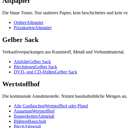
Altpapier
Die blaue Tonne. Nur sauberes Papier, kein beschichtetes und kein ve
Ordner
Altpapier
Pizzakarton
Altpapier
Gelber Sack
Verkaufsverpackungen aus Kunststoff, Metall und Verbundmaterial.
Alufolie
Gelber Sack
Blechdosen
Gelber Sack
DVD- und CD-Hüllen
Gelber Sack
Wertstoffhof
Die kommunale Annahmestelle. Nimmt haushaltsübliche Mengen an, o
Alte Gasflaschen
Wertstoffhof oder Pfand
Aquarium
Wertstoffhof
Baggerketten
Altmetall
Blähton
Bauschutt
Blech
Altmetall