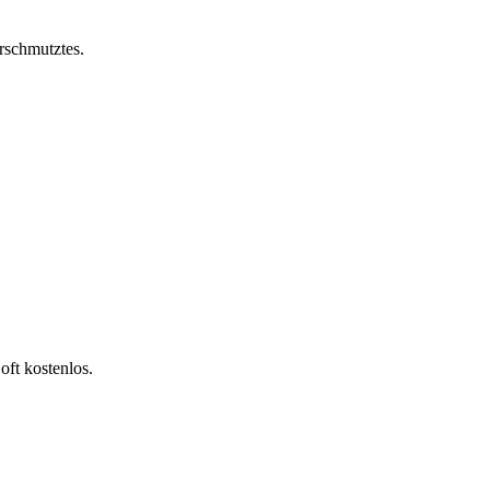
rschmutztes.
ft kostenlos.