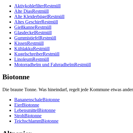
Aktivkohlefilter
Restmüll
Alte Dias
Restmüll
Alte Kleiderbügel
Restmüll
Altes Geschirr
Restmüll
Gießkanne
Restmüll
Glasdeckel
Restmüll
Gummistiefel
Restmüll
Kissen
Restmüll
Kühlakku
Restmüll
Kugelschreiber
Restmüll
Linoleum
Restmüll
Motorradhelm und Fahrradhelm
Restmüll
Biotonne
Die braune Tonne. Was hineindarf, regelt jede Kommune etwas ander
Bananenschale
Biotonne
Eier
Biotonne
Lebensmittel
Biotonne
Stroh
Biotonne
Teichschlamm
Biotonne